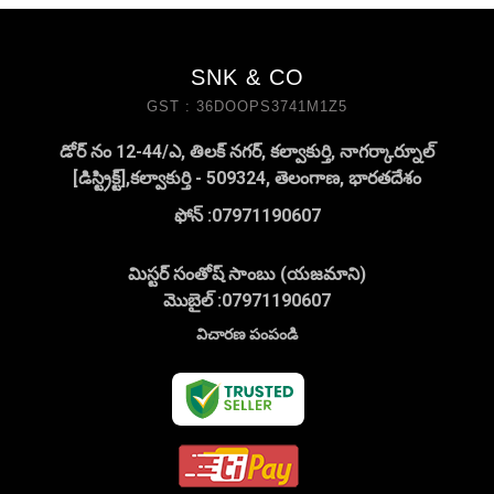
SNK & CO
GST : 36DOOPS3741M1Z5
డోర్ నం 12-44/ఎ, తిలక్ నగర్, కల్వాకుర్తి, నాగర్కార్నూల్
[డిస్ట్రిక్ట్],కల్వాకుర్తి - 509324, తెలంగాణ, భారతదేశం
ఫోన్ :
07971190607
మిస్టర్ సంతోష్ సాంబు (యజమాని)
మొబైల్ :
07971190607
విచారణ పంపండి