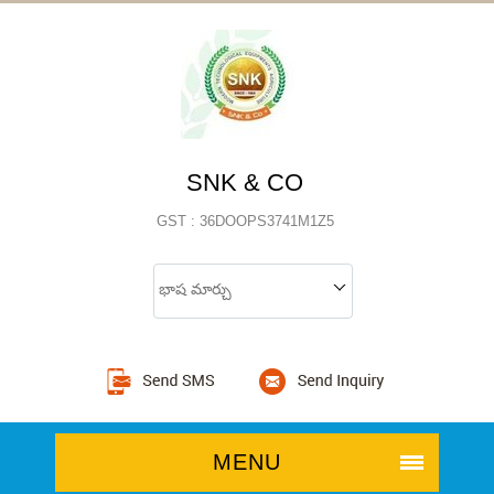
SNK & CO
GST : 36DOOPS3741M1Z5
భాష మార్చు
MENU