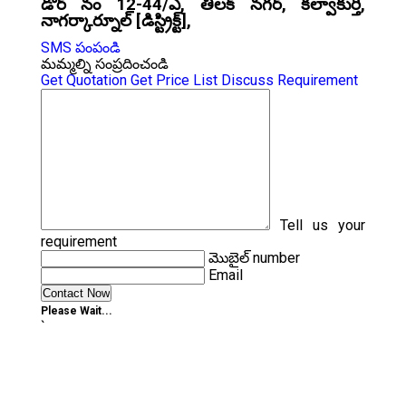
డోర్ నం 12-44/ఎ, తిలక్ నగర్, కల్వాకుర్తి,
నాగర్కార్నూల్ [డిస్ట్రిక్ట్],
SMS పంపండి
మమ్మల్ని సంప్రదించండి
Get Quotation
Get Price List
Discuss Requirement
Tell us your
requirement
మొబైల్ number
Email
Please Wait...
`