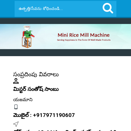
సంప్రదింపు వివరాలు
మిస్టర్ సంతోష్ సాంబు
యజమాని
మొబైల్ :
+917971190607