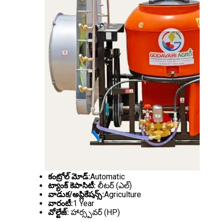
కంట్రోల్ మోడ్:
Automatic
ట్యాంక్ కెపాసిటీ:
లీటర్ (ఎల్)
వాడుక/అప్లికేషన్స్:
Agriculture
వారంటీ:
1 Year
వోల్టేజ్:
హార్స్పవర్ (HP)