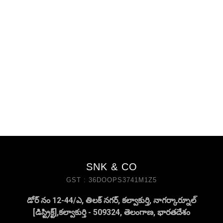
SNK & CO
GST : 36DOOPS3741M1Z5
డోర్ నం 12-44/ఎ, తిలక్ నగర్, కల్వాకుర్తి, నాగర్కార్నూల్
[డిస్ట్రిక్ట్],కల్వాకుర్తి - 509324, తెలంగాణ, భారతదేశం