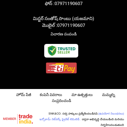
ఫోన్ :
07971190607
మిస్టర్ సంతోష్ సాంబు (యజమాని)
మొబైల్ :
07971190607
విచారణ పంపండి
హోమ్ పేజీ
కంపెనీ వివరాలు
మా ఉత్పత్తులు
మమ్మల్ని
సంప్రదించండి
SNK&CO. సర్వ హక్కులు ప్రత్యేకించబడినవి.
(ఉపయోగ నిబంధనలు)
ఇన్ఫోకామ్ నెట్‌వర్క్ ప్రైవేట్ లిమిటెడ్ .
ద్వారా అభివృద్ధి చేయబడింది మరియు
నిర్వహించబడుతుంది