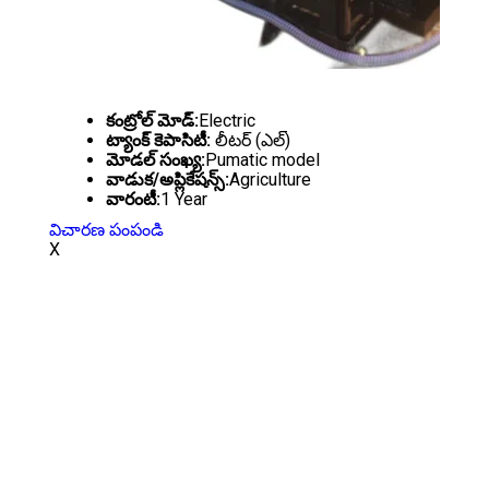
కంట్రోల్ మోడ్:
Electric
ట్యాంక్ కెపాసిటీ:
లీటర్ (ఎల్)
మోడల్ సంఖ్య:
Pumatic model
వాడుక/అప్లికేషన్స్:
Agriculture
వారంటీ:
1 Year
విచారణ పంపండి
X