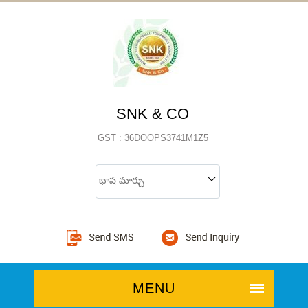
SNK & CO
GST : 36DOOPS3741M1Z5
భాష మార్చు
MENU