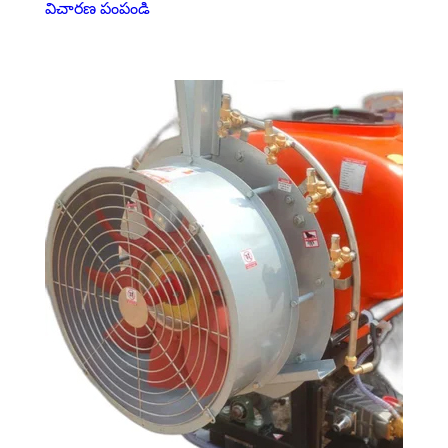
విచారణ పంపండి
TRACTOR MOUNTED MIST BLOWER