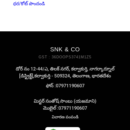
ధర/కోట్ పొందండి
SNK & CO
GST : 36DOOPS3741M1Z5
డోర్ నం 12-44/ఎ, తిలక్ నగర్, కల్వాకుర్తి, నాగర్కార్నూల్
[డిస్ట్రిక్ట్],కల్వాకుర్తి - 509324, తెలంగాణ, భారతదేశం
ఫోన్ :
07971190607
మిస్టర్ సంతోష్ సాంబు (యజమాని)
మొబైల్ :
07971190607
విచారణ పంపండి