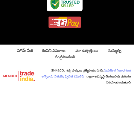
హోమ్ పేజీ
కంపెనీ వివరాలు
మా ఉత్పత్తులు
మమ్మల్ని
సంప్రదించండి
SNK&CO. సర్వ హక్కులు ప్రత్యేకించబడినవి.
(ఉపయోగ నిబంధనలు)
ఇన్ఫోకామ్ నెట్‌వర్క్ ప్రైవేట్ లిమిటెడ్ .
ద్వారా అభివృద్ధి చేయబడింది మరియు
నిర్వహించబడుతుంది