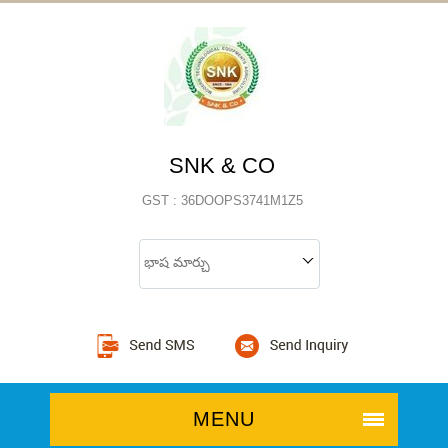
SNK & CO
GST : 36DOOPS3741M1Z5
భాష మార్చు
MENU