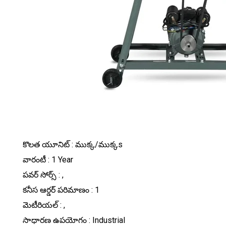
కొలత యూనిట్ : ముక్క/ముక్కs
వారంటీ : 1 Year
పవర్ సోర్స్ : ,
కనీస ఆర్డర్ పరిమాణం : 1
మెటీరియల్ : ,
సాధారణ ఉపయోగం : Industrial