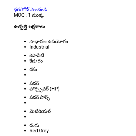
PRICE 26000 INR
/ ముక్క
ధర/కోట్ పొందండి
MOQ :
1 ముక్క
ఉత్పత్తి లక్షణాలు
సాధారణ ఉపయోగం
Industrial
కెపాసిటీ
కేజీ/గం
రకం
పవర్
హార్స్పవర్ (HP)
పవర్ సోర్స్
మెటీరియల్
రంగు
Red Grey