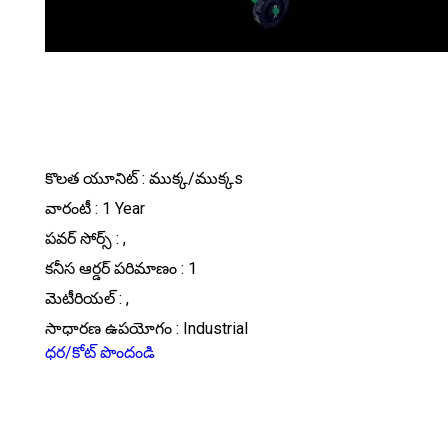
కొలత యూనిట్ : ముక్క/ముక్కs
వారంటీ : 1 Year
పవర్ సోర్స్ : ,
కనీస ఆర్డర్ పరిమాణం : 1
మెటీరియల్ : ,
సాధారణ ఉపయోగం : Industrial
ధర/కోట్ పొందండి