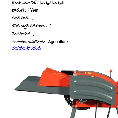
కొలత యూనిట్ : ముక్క/ముక్కs
వారంటీ : 1 Year
పవర్ సోర్స్ : ,
కనీస ఆర్డర్ పరిమాణం : 1
మెటీరియల్ : ,
సాధారణ ఉపయోగం : Agriculture
ధర/కోట్ పొందండి